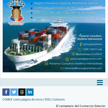
Tog
nav
COMEX como página de inicio
|
RSS
|
Contacto
El semanario del Comercio Exterior