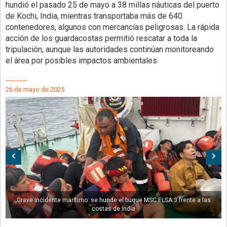
hundió el pasado 25 de mayo a 38 millas náuticas del puerto
de Kochi, India, mientras transportaba más de 640
contenedores, algunos con mercancías peligrosas. La rápida
acción de los guardacostas permitió rescatar a toda la
tripulación, aunque las autoridades continúan monitoreando
el área por posibles impactos ambientales.
26 de mayo de 2025
Anterior
Sig
Grave incidente marítimo: se hunde el buque MSC ELSA 3 frente a las
costas de India