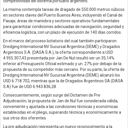
competitividad del sistema portuario argentino.
La misma contempla tareas de dragado de 550.000 metros cúbicos
en sectores claves del Puerto Buenos Aires, incluyendo el Canal de
Pasaje, áreas de maniobra y sectores operativos fundamentales
para garantizar condiciones adecuadas de navegación, seguridad y
eficiencia logística, con un plazo de ejecución de 140 días corridos.
En el marco del proceso licitatorio del cual también participaron
Dredging International NV Sucursal Argentina (DEME) y Dragados
Argentinos S.A. (DASA S.A.), la oferta correspondiente a USD
4.955.307,43 presentada por Jan De Nul resultó ser un 35,14%
inferior al Presupuesto Oficial estimado y un. 27% por debajo de la
propuesta de su competidor más cercano. Por su parte, la oferta de
Dredging International NV Sucursal Argentina (DEME) alcanzó los
USD 6.718.702, mientras que la de Dragados Argentinos SA (DASA
S:A) fue de USD 6.943.836,28.
Consecuentemente, según surge del Dictamen de Pre
Adjudicación, la propuesta de Jan de Nul fue considerada válida,
conveniente y ajustada a las condiciones técnicas y económicas
establecidas en el pliego, superando técnica y económicamente a
sus otros dos oferentes.
La pre adjudicación representa un nuevo reconocimiento a la