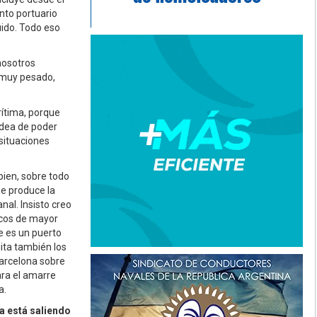
nto portuario
uido. Todo eso
nosotros
 muy pesado,
ítima, porque
idea de poder
 situaciones
bien, sobre todo
ue produce la
nal. Insisto creo
rcos de mayor
e es un puerto
ita también los
Barcelona sobre
ara el amarre
a.
a está saliendo