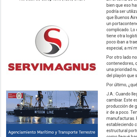
bien que eso hay
podría ser util
que Buenos Aires
un portacontene
complicado. Lo 
tiene otra logís
poco iban a tra
especial, a mí 
Por otro lado n
contenedores, qu
una prioridad n
del playón que 
Por último, ¿qu
J.A.: Cuando ll
cambiar. Este es
producción de g
ir de a poco. T
manufacturas. P
estableciendo ci
estructural port
como llegué hast