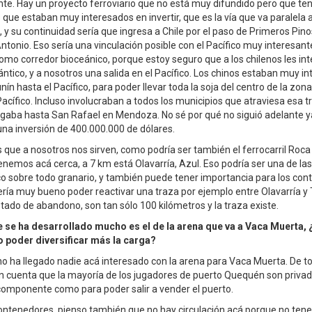
nte. Hay un proyecto ferroviario que no está muy difundido pero que ten
 que estaban muy interesados en invertir, que es la vía que va paralela a
 y su continuidad sería que ingresa a Chile por el paso de Primeros Pinos
ntonio. Eso sería una vinculación posible con el Pacífico muy interesant
como corredor bioceánico, porque estoy seguro que a los chilenos les in
ántico, y a nosotros una salida en el Pacífico. Los chinos estaban muy i
nín hasta el Pacífico, para poder llevar toda la soja del centro de la zona
acífico. Incluso involucraban a todos los municipios que atraviesa esa 
legaba hasta San Rafael en Mendoza. No sé por qué no siguió adelante y
una inversión de 400.000.000 de dólares.
 que a nosotros nos sirven, como podría ser también el ferrocarril Roca 
enemos acá cerca, a 7 km está Olavarría, Azul. Eso podría ser una de las
ico sobre todo granario, y también puede tener importancia para los con
ría muy bueno poder reactivar una traza por ejemplo entre Olavarría y T
tado de abandono, son tan sólo 100 kilómetros y la traza existe.
 se ha desarrollado mucho es el de la arena que va a Vaca Muerta, ¿
o poder diversificar más la carga?
 no ha llegado nadie acá interesado con la arena para Vaca Muerta. De t
n cuenta que la mayoría de los jugadores de puerto Quequén son privad
omponente como para poder salir a vender el puerto.
ontenedores, pienso también que no hay circulación acá porque no ten