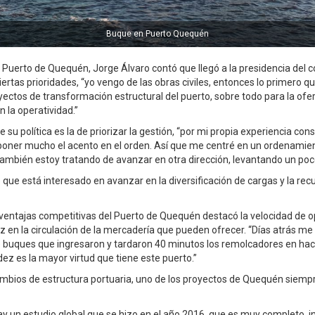
Jorge Alvaro
l Puerto de Quequén, Jorge Álvaro contó que llegó a la presidencia del 
ertas prioridades, “yo vengo de las obras civiles, entonces lo primero qu
yectos de transformación estructural del puerto, sobre todo para la ofer
 la operatividad.”
 su política es la de priorizar la gestión, “por mi propia experiencia con
ner mucho el acento en el orden. Así que me centré en un ordenamien
 También estoy tratando de avanzar en otra dirección, levantando un poc
que está interesado en avanzar en la diversificación de cargas y la rec
 ventajas competitivas del Puerto de Quequén destacó la velocidad de 
 en la circulación de la mercadería que pueden ofrecer. “Días atrás me 
e buques que ingresaron y tardaron 40 minutos los remolcadores en hace
dez es la mayor virtud que tiene este puerto.”
mbios de estructura portuaria, uno de los proyectos de Quequén siempr
ay un estudio global que se hizo en el año 2016, que es muy completo, i