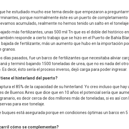
d que he estudiado mucho ese tema desde que empezaron a preguntarme
rminantes, porque normalmente éste es un puerto de completamiento d
 llevamos acumulado, realmente no hemos tenido un salto en el tonelaje
ado más fertilizantes, unas 500 mil Tn que es el doble del histórico en
también responde a cierto trabajo que se hizo en el Puerto de Bahía Bl
la bajada de fertilizante; más un aumento que hubo en la importación po
e granos.
s días pasados, fue un barco de fertilizantes que necesitaba aliviar ca
araná y terminó bajando 1500 toneladas de urea, que no es nada del ot
. Es decir, ésto sería el proceso inverso, dejó carga para poder ingresar.
tiene el hinterland del puerto?
captura el 85% de la capacidad de su hinterland. Yo creo incluso que hay 
es de Buenos Aires que dice que en 10 años el potencial sería que aum
granario, es decir cerca de dos millones más de toneladas, si es así co
ervas para ese tonelaje.
de buques está asegurada porque en condiciones óptimas un barco en 5 
ocarril cómo se complementan?