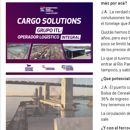
más por acá?
J.A.: La verda
conclusiones te
el tonelaje que
Quizás hemos baj
años, pero eso 
poco se limitó 
de los precios d
Lo que sí tuvimo
entrar al Río P
tampoco, y salió
¿Qué potencial 
J.A.: El puerto 
Bolsa de Cereal
36% de ingreso 
hoy tenemos res
La circulación 
sale.
¿Y con el ferr