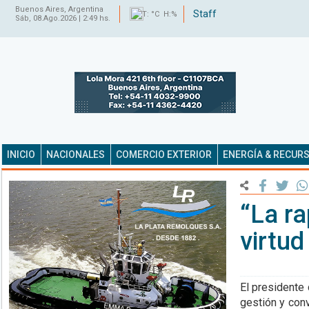
Buenos Aires, Argentina
Staff
T: °C H:%
Sáb, 08.Ago.2026 | 2:49 hs.
INICIO
NACIONALES
COMERCIO EXTERIOR
ENERGÍA & RECUR
“La ra
virtud
El presidente
gestión y con