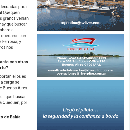
 adecuadas para
al Quequen,
los granos venían
 hay que buscar
 ahora el
 a quedarse con
 Ferrosur, y
tros nos
tacto con otras
erto?
ortan ellos es
la carga se
de Buenos Aires.
mos que buscar
a a Quequén, por
to de Bahía