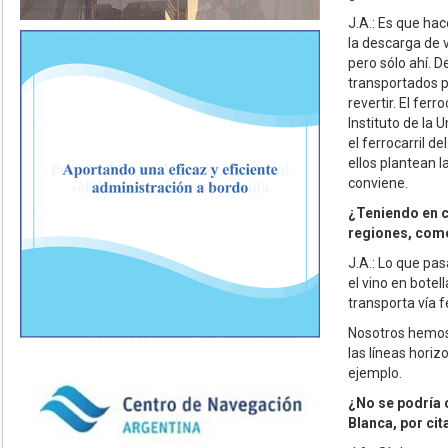
J.A.: Es que ha
la descarga de 
pero sólo ahí. D
transportados p
revertir. El fer
Instituto de la 
el ferrocarril d
ellos plantean l
conviene.
¿Teniendo en c
regiones, como
J.A.: Lo que pa
el vino en botel
transporta vía 
Nosotros hemos 
las líneas horiz
ejemplo.
¿No se podría 
Blanca, por cit