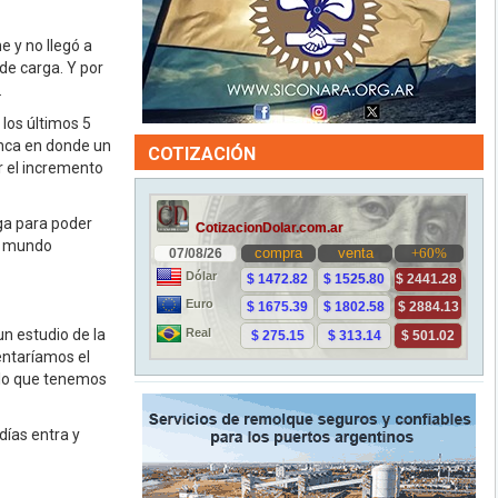
 y no llegó a
e carga. Y por
.
 los últimos 5
anca en donde un
COTIZACIÓN
r el incremento
rga para poder
ro mundo
un estudio de la
entaríamos el
n lo que tenemos
días entra y