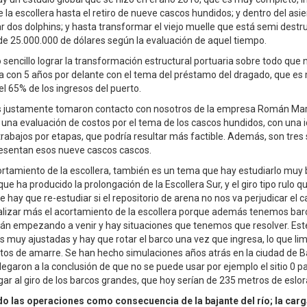
la escollera hasta el retiro de nueve cascos hundidos; y dentro del asie
r dos dolphins; y hasta transformar el viejo muelle que está semi destr
de 25.000.000 de dólares según la evaluación de aquel tiempo.
 sencillo lograr la transformación estructural portuaria sobre todo que 
 con 5 años por delante con el tema del préstamo del dragado, que es
el 65% de los ingresos del puerto.
s justamente tomaron contacto con nosotros de la empresa Román Mar
 una evaluación de costos por el tema de los cascos hundidos, con una 
trabajos por etapas, que podría resultar más factible. Además, son tres
resentan esos nueve cascos cascos.
ortamiento de la escollera, también es un tema que hay estudiarlo muy 
que ha producido la prolongación de la Escollera Sur, y el giro tipo rulo q
ue hay que re-estudiar si el repositorio de arena no nos va perjudicar el ca
alizar más el acortamiento de la escollera porque además tenemos ba
n empezando a venir y hay situaciones que tenemos que resolver. Est
 muy ajustadas y hay que rotar el barco una vez que ingresa, lo que lim
tos de amarre. Se han hecho simulaciones años atrás en la ciudad de 
llegaron a la conclusión de que no se puede usar por ejemplo el sitio 0 p
ar al giro de los barcos grandes, que hoy serían de 235 metros de eslor
 las operaciones como consecuencia de la bajante del río; la carg