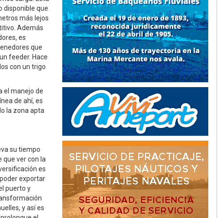
o disponible que
metros más lejos
etitivo. Además
dores, es
ntenedores que
 un feeder. Hace
os con un trigo
a el manejo de
ínea de ahí, es
lo la zona apta
eva su tiempo
e que ver con la
ersificación es
 poder exportar
l puerto y
transformación
elles, y así es
 prolongue el