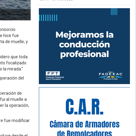
consorcio
e hice fue
ta de muelle; y
sidero que toda
to focalizado
o la mirada.”
uperación del
operación de
fui al muelle a
r la operación,
e fue modificar
ncluye desde el