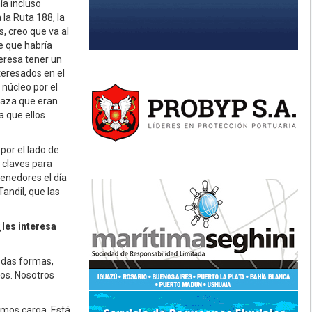
ía incluso
 la Ruta 188, la
, creo que va al
e que habría
teresa tener un
nteresados en el
 núcleo por el
traza que eran
a que ellos
por el lado de
 claves para
tenedores el día
andil, que las
les interesa
odas formas,
os. Nosotros
emos carga. Está