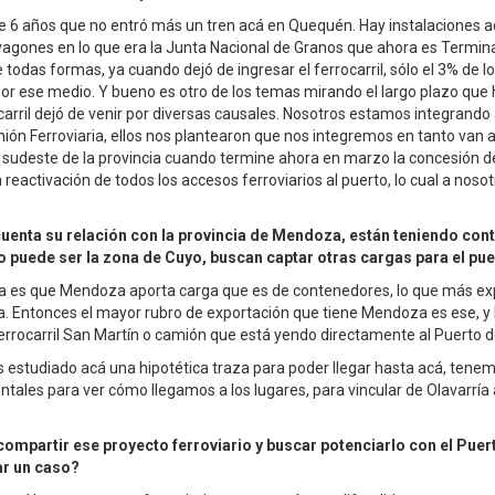
ce 6 años que no entró más un tren acá en Quequén. Hay instalaciones
vagones en lo que era la Junta Nacional de Granos que ahora es Termin
e todas formas, ya cuando dejó de ingresar el ferrocarril, sólo el 3% de 
or ese medio. Y bueno es otro de los temas mirando el largo plazo que
rocarril dejó de venir por diversas causales. Nosotros estamos integrando
Unión Ferroviaria, ellos nos plantearon que nos integremos en tanto van
el sudeste de la provincia cuando termine ahora en marzo la concesión de
a reactivación de todos los accesos ferroviarios al puerto, lo cual a noso
uenta su relación con la provincia de Mendoza, están teniendo con
 puede ser la zona de Cuyo, buscan captar otras cargas para el pu
sa es que Mendoza aporta carga que es de contenedores, lo que más exp
la. Entonces el mayor rubro de exportación que tiene Mendoza es ese, y 
ferrocarril San Martín o camión que está yendo directamente al Puerto 
estudiado acá una hipotética traza para poder llegar hasta acá, tene
ontales para ver cómo llegamos a los lugares, para vincular de Olavarrí
compartir ese proyecto ferroviario y buscar potenciarlo con el Puer
ar un caso?