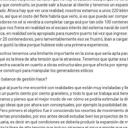
 que construirlo, se puede salir a buscar al cliente y tenemos un espaci
izado. Ahora hay que ver una realidad, nosotros estamos a unos 220 kiló
, así que el costo del flete habría que verlo, si es que puede ser comp
dores no sé si vendría a completar carga acá por tan sólo 100 contene
que nos frena en realidad es el escaso interés del sistema naval de co
tica, en realidad sería apropiado para nuestro puerto tal vez que ingrese
er 20 contenedores, pero lamentablemente eso se frustró, iban a cargarl
me gustó la idea porque hubiese sido una primera experiencia.
osotros tenemos una limitante importante en la zona que sería apta par
e es la línea de alta tensión que la atraviesa. Tenemos que quitar esa l
uestra sacarla en cuanto a obras estructurales porque afecta por ejemp
se construyó para manipular los generadores eólicos.
é balance de gestión hace?
egué al puerto me encontré con realidades que están muy instaladas y ll
 un puerto ciento por ciento granelero, y todo lo que se trabaja acá tien
ranos y pienso que el mejor modo de ver cómo se podría estimular la div
engo ideas que por ahora son conceptuales, por ejemplo la posibilidad de
ero primero el objetivo fue ir conociendo los resortes de movimiento de
ertas prioridades, por eso antes decidí estudiar bien los proyectos de 
uaria, es decir en qué condiciones se debería producir la expansión de mu
a la línea de alta tensión que incluso atraviesa el agua e impide que se