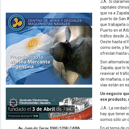
J.A.: Sí clarame
capitales chinos
que va a Zapala,
puerto de San A
que trabajarla 
Puerto en el Atl
tráfico desde Ju
Oeste hasta el P
como siete, y l
ofrecían hasta 
Son alternativas
Zapala, que lo t
reavivar el tráf
de mañana; o se
vías están en es
Un negocio que
ese producto; 
J.A.: La verdad
hay que tener e
somos sólo un c
En el tema de c