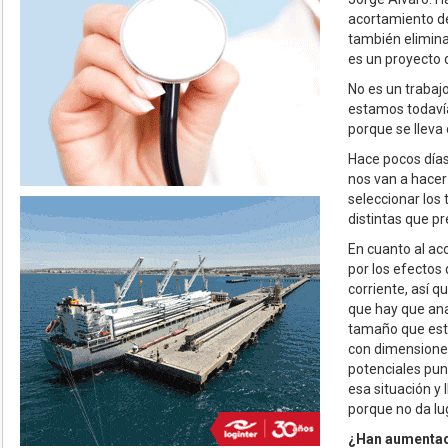
acortamiento de 
también elimina
es un proyecto 
No es un trabajo
estamos todavía
porque se lleva 
Hace pocos día
nos van a hacer
seleccionar los 
distintas que p
En cuanto al ac
por los efectos 
corriente, así q
que hay que an
tamaño que está
con dimensiones
potenciales pun
esa situación y 
porque no da lug
¿Han aumentado