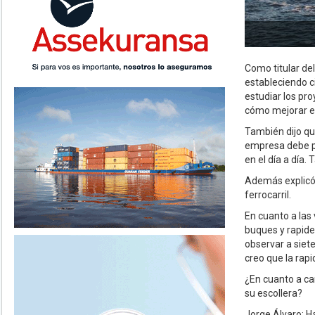
Como titular de
estableciendo ci
estudiar los pro
cómo mejorar en
También dijo que
empresa debe po
en el día a día.
Además explicó 
ferrocarril.
En cuanto a las
buques y rapidez
observar a siet
creo que la rapi
¿En cuanto a ca
su escollera?
Jorge Álvaro: H